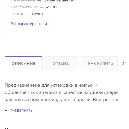
Вес брутто, кг
—
49,00
Серия
—
Титан
Все характеристики
ОПИСАНИЕ
ОТЗЫВЫ
КАК КУПИТЬ
Предназначена для установки в жилых и
общественных зданиях в качестве входной двери
как внутри помещения, так и снаружи. Внутренняя
сторона двери выполнена в виде МДФ панели.
Комплектуется 2 замками Промет: это цилиндровый
замок Промет 32.11 четвертого класса безопасности
и сувальдный замок Промет 30.01 третьего класса