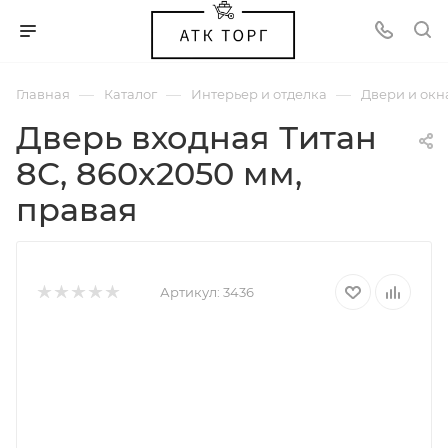
—
—
—
Главная
Каталог
Интерьер и отделка
Двери и окн
Дверь входная Титан
8С, 860x2050 мм,
правая
Артикул:
3436