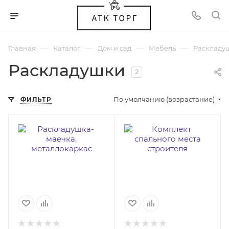
—
—
—
—
Главная
Каталог
Дом и сад
Мебель
Раскладу
Раскладушки
2
По умолчанию (возрастание)
ФИЛЬТР