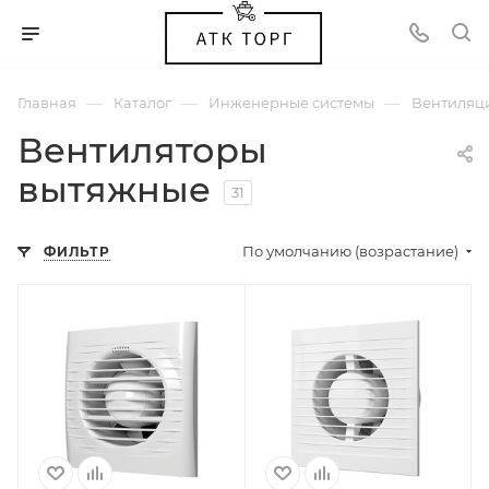
—
—
—
Главная
Каталог
Инженерные системы
Вентиляц
Вентиляторы
вытяжные
31
По умолчанию (возрастание)
ФИЛЬТР