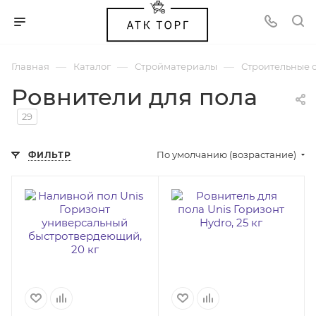
—
—
—
Главная
Каталог
Стройматериалы
Строительные 
Ровнители для пола
29
По умолчанию (возрастание)
ФИЛЬТР