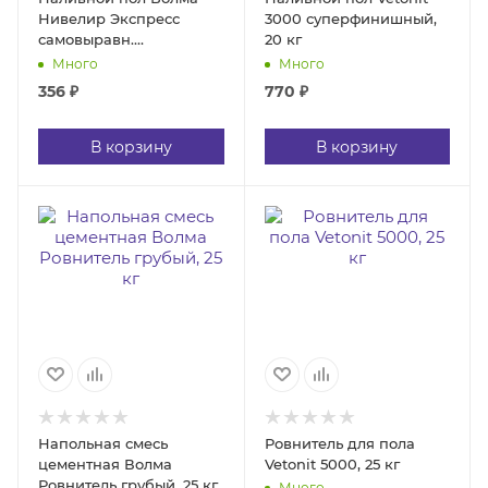
Нивелир Экспресс
3000 суперфинишный,
самовыравн.
20 кг
быстродейств., 25 кг
Много
Много
356
₽
770
₽
В корзину
В корзину
Напольная смесь
Ровнитель для пола
цементная Волма
Vetonit 5000, 25 кг
Ровнитель грубый, 25 кг
Много