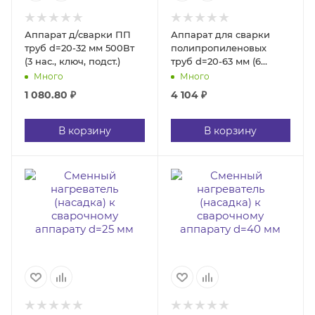
Аппарат д/сварки ПП
Аппарат для сварки
труб d=20-32 мм 500Вт
полипропиленовых
(3 нас., ключ, подст.)
труб d=20-63 мм (6
насадок)
Много
Много
1 080.80
₽
4 104
₽
В корзину
В корзину