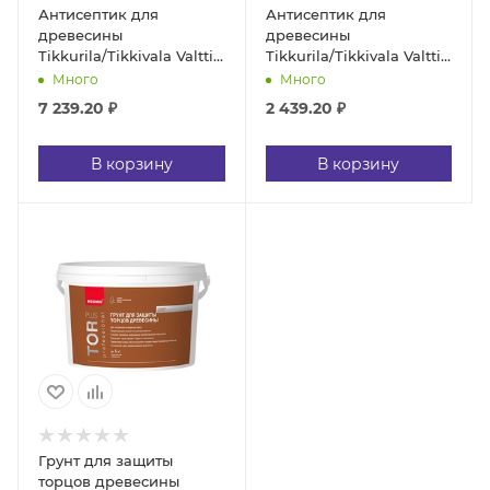
Антисептик для
Антисептик для
древесины
древесины
Tikkurila/Tikkivala Valtti
Tikkurila/Tikkivala Valtti
Primer грунтовочный (9
Primer грунтовочный
Много
Много
л)
(2,7 л)
7 239.20
₽
2 439.20
₽
В корзину
В корзину
Грунт для защиты
торцов древесины