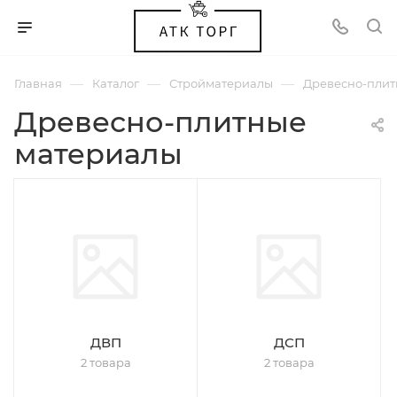
—
—
—
Главная
Каталог
Стройматериалы
Древесно-плит
Древесно-плитные
материалы
ДВП
ДСП
2 товара
2 товара