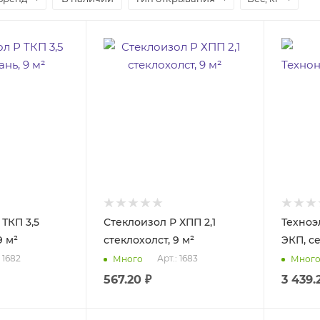
ТКП 3,5
Стеклоизол Р ХПП 2,1
Техноэ
9 м²
стеклохолст, 9 м²
ЭКП, се
: 1682
Арт.: 1683
Много
Мног
567.20
₽
3 439.