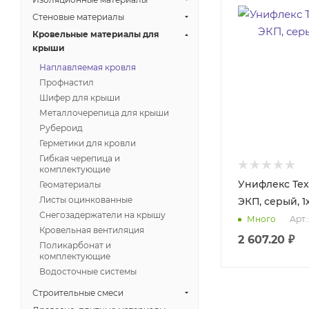
Стеновые материалы
Кровельные материалы для
крыши
Наплавляемая кровля
Профнастил
Шифер для крыши
Металлочерепица для крыши
Рубероид
Герметики для кровли
Гибкая черепица и
комплектующие
Унифлекс Те
Геоматериалы
Листы оцинкованные
ЭКП, серый, 1
Снегозадержатели на крышу
Арт.
Много
Кровельная вентиляция
2 607.20
₽
Поликарбонат и
комплектующие
Водосточные системы
Строительные смеси