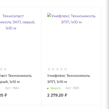
ласт Технониколь
Унифлекс Технониколь
рый, 1х10 м
ЭПП, 1х10 м
Арт.: 1684
Арт.: 1685
о
Много
20
₽
2 279.20
₽