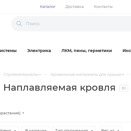
Каталог
Доставка
Контакты
истемы
Электрика
ЛКМ, пены, герметики
Инс
—
—
—
Стройматериалы
Кровельные материалы для крыши
Наплавляемая кровля
30
зрастание)
Бренд
В наличии
Тип открывания
Вес, кг