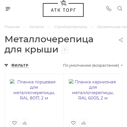
—
—
—
Главная
Каталог
Стройматериалы
Кровельные ма
Металлочерепица
для крыши
7
По умолчанию (возрастание)
ФИЛЬТР