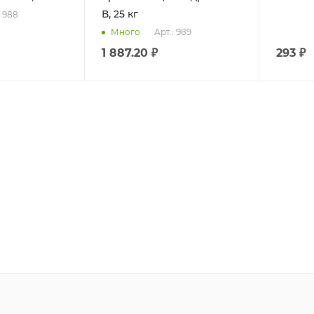
В, 25 кг
: 988
Арт.: 989
Много
1 887.20
₽
293
₽