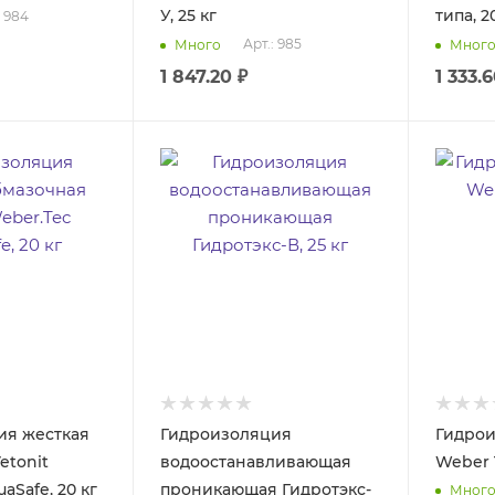
У, 25 кг
типа, 2
: 984
Арт.: 985
Много
Мног
1 847.20
₽
1 333.
ия жесткая
Гидроизоляция
Гидрои
etonit
водоостанавливающая
Weber T
aSafe, 20 кг
проникающая Гидротэкс-
Мног