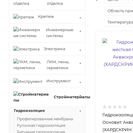
отделка
Область пр
Крепеж
Температура
Инженерные
системы
Электрика
ЛКМ, пены,
герметики
Инструмент
Стройматериалы
Гидроизоляция
Гидроизоляц
Профилированные мембраны
Основит Акв
Рулонная гидроизоляция
(ХАРДСКРИН Т-
Битумная гидроизоляция