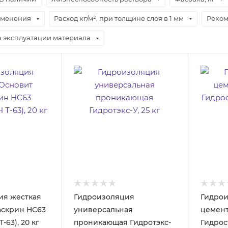
именения
Расход кг/м², при толщине слоя в 1 мм
Реком
 эксплуатации материала
ия жесткая
Гидроизоляция
Гидро
аскрин HC63
универсальная
цемент
63), 20 кг
проникающая Гидротэкс-
Гидрос