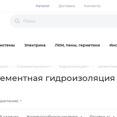
Каталог
Доставка
Контакты
истемы
Электрика
ЛКМ, пены, герметики
Инс
—
—
—
талог
Стройматериалы
Гидроизоляция
Цементная
ементная гидроизоляция
зрастание)
В наличии
Жизнеспособность раствора
Фасовка, кг