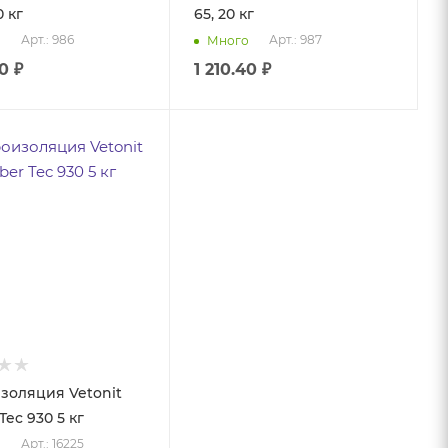
0 кг
65, 20 кг
Арт.: 986
Арт.: 987
о
Много
60
₽
1 210.40
₽
золяция Vetonit
ec 930 5 кг
Арт.: 16225
о