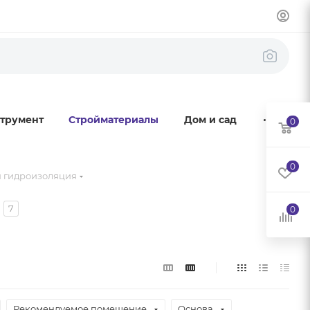
трумент
Стройматериалы
Дом и сад
0
0
 гидроизоляция
7
0
Рекомендуемое помещение
Основа