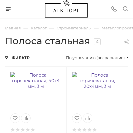
—
—
—
Главная
Каталог
Стройматериалы
Металлопрока
Полоса стальная
4
По умолчанию (возрастание)
ФИЛЬТР