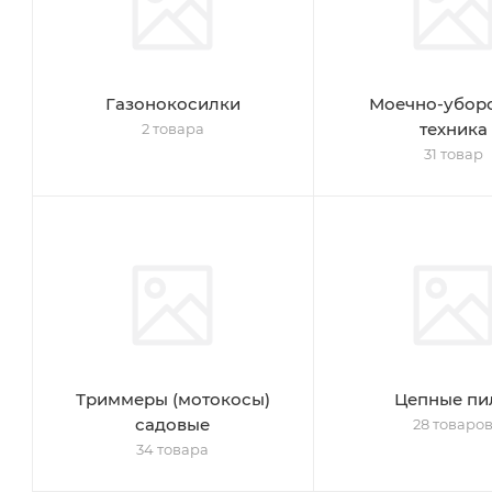
Газонокосилки
Моечно-убор
техника
2 товара
31 товар
Триммеры (мотокосы)
Цепные пи
садовые
28 товаро
34 товара