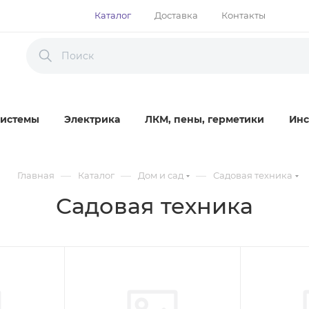
Каталог
Доставка
Контакты
истемы
Электрика
ЛКМ, пены, герметики
Инс
—
—
—
Главная
Каталог
Дом и сад
Садовая техника
Садовая техника