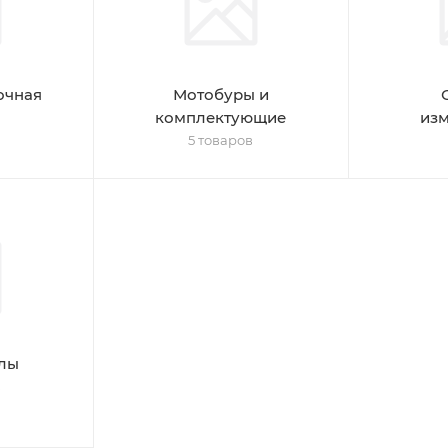
очная
Мотобуры и
комплектующие
из
5 товаров
лы
в