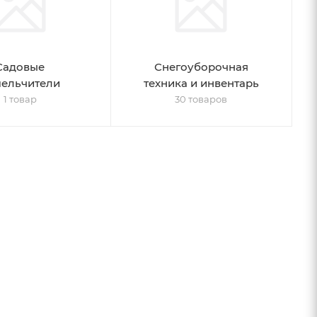
Садовые
Снегоуборочная
мельчители
техника и инвентарь
1 товар
30 товаров