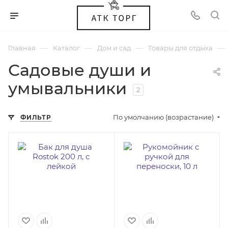
—
—
—
—
Главная
Каталог
Дом и сад
Товары для отдыха
Садовые души и
умывальники
2
По умолчанию (возрастание)
ФИЛЬТР