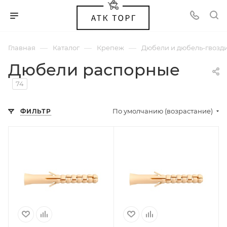
—
—
—
Главная
Каталог
Крепеж
Дюбели и дюбель-гвозд
Дюбели распорные
74
По умолчанию (возрастание)
ФИЛЬТР