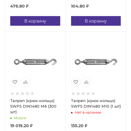
476.80
₽
104.80
₽
В корзину
В корзину
Талреп (крюк-кольцо)
Талреп (крюк-кольцо)
SWFS DIN1480 М6 (300
SWFS DIN1480 М10 (1 шт)
шт)
Нет в наличии
Много
19 019.20
₽
155.20
₽