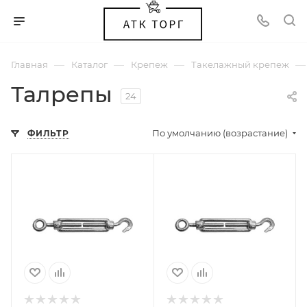
—
—
—
—
Главная
Каталог
Крепеж
Такелажный крепеж
Талрепы
24
По умолчанию (возрастание)
ФИЛЬТР