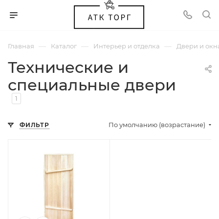
—
—
—
Главная
Каталог
Интерьер и отделка
Двери и окн
Технические и
специальные двери
1
По умолчанию (возрастание)
ФИЛЬТР