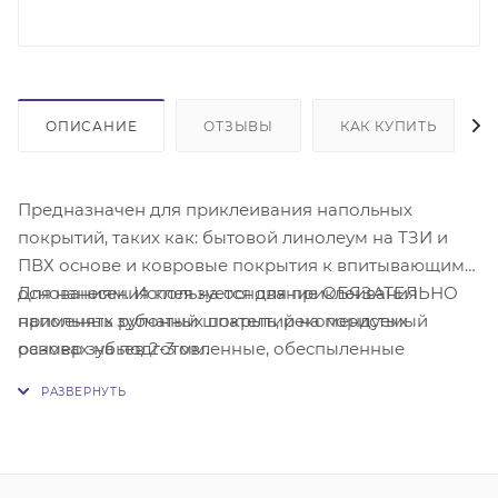
ОПИСАНИЕ
ОТЗЫВЫ
КАК КУПИТЬ
Предназначен для приклеивания напольных
покрытий, таких как: бытовой линолеум на ТЗИ и
ПВХ основе и ковровые покрытия к впитывающим
основаниям. Используется для приклеивания
Для нанесения клея на основание ОБЯЗАТЕЛЬНО
напольных рулонных покрытий на пористых
применять зубчатый шпатель, рекомендуемый
основах на подготовленные, обеспыленные
размер зубьев 2-3 мм.
минеральные основания: бетонные стяжки,
ровнители для пола и т.д. Не предназначен для
приклеивания гомогенного линолеума! Не боится
влаги. Клеящая сила в 2 раза превышает
ближайшие известные аналоги.