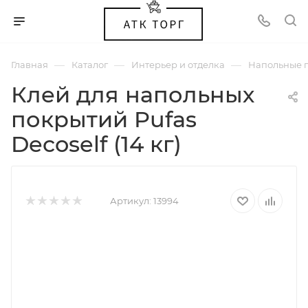
—
—
—
Главная
Каталог
Интерьер и отделка
Напольные 
Клей для напольных
покрытий Pufas
Decoself (14 кг)
Артикул:
13994