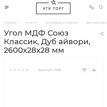
—
—
—
Главная
Каталог
Интерьер и отделка
Декоративн
Угол МДФ Союз
Классик, Дуб айвори,
2600х28х28 мм
Артикул:
4656