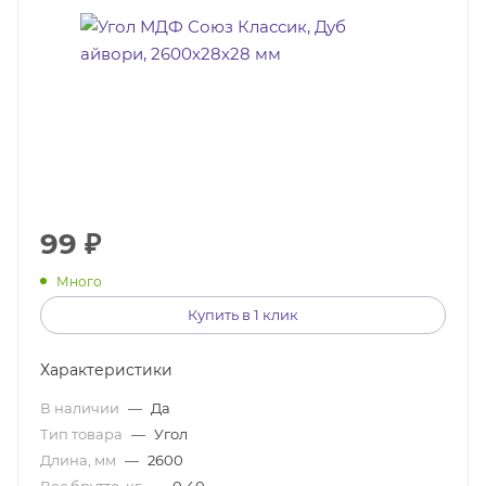
99
₽
Много
Купить в 1 клик
Характеристики
В наличии
—
Да
Тип товара
—
Угол
Длина, мм
—
2600
Вес брутто, кг
—
0,40