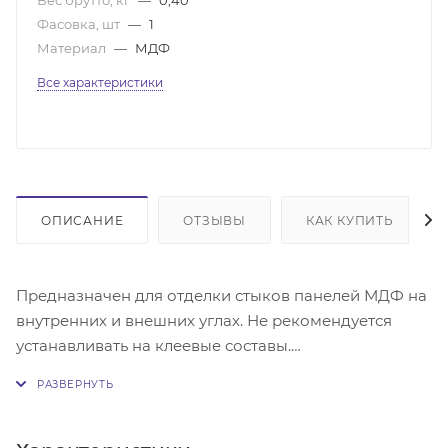
Фасовка, шт
—
1
Материал
—
МДФ
Все характеристики
ОПИСАНИЕ
ОТЗЫВЫ
КАК КУПИТЬ
Предназначен для отделки стыков панелей МДФ на
внутренних и внешних углах. Не рекомендуется
устанавливать на клеевые составы.
Обратите внимание, что цвет товара на фото может
варьироваться в зависимости от настроек вашего
устройства и отличаться от реального образца.