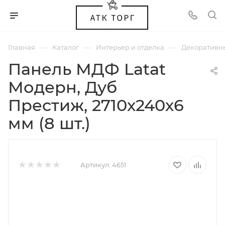
—
—
—
Главная
Каталог
Интерьер и отделка
Декоративн
Панель МДФ Latat
Модерн, Дуб
Престиж, 2710х240х6
мм (8 шт.)
Артикул:
4651