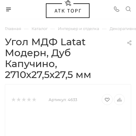
—
—
—
Главная
Каталог
Интерьер и отделка
Декоративн
Угол МДФ Latat
Модерн, Дуб
Капучино,
2710х27,5х27,5 мм
Артикул:
4633