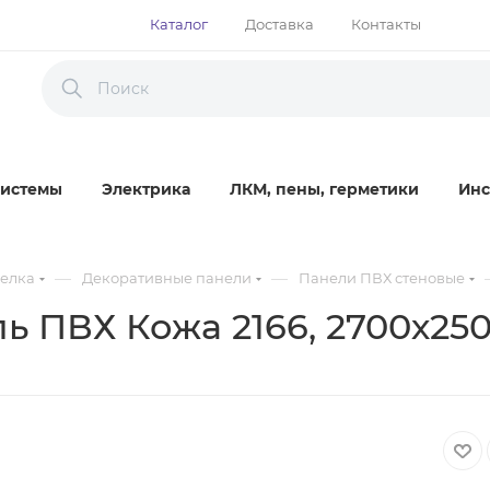
Каталог
Доставка
Контакты
истемы
Электрика
ЛКМ, пены, герметики
Инс
—
—
делка
Декоративные панели
Панели ПВХ стеновые
ь ПВХ Кожа 2166, 2700х25