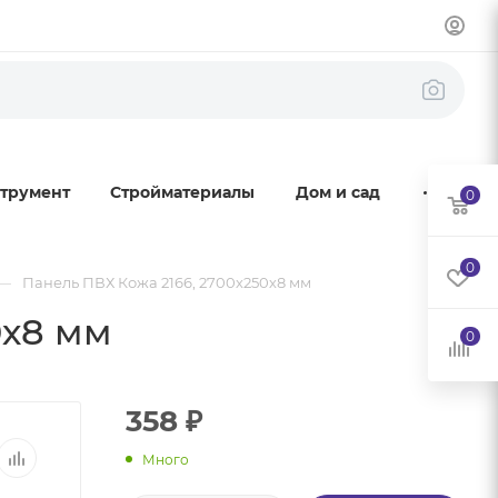
трумент
Стройматериалы
Дом и сад
0
0
—
Панель ПВХ Кожа 2166, 2700х250х8 мм
0х8 мм
0
358
₽
Много