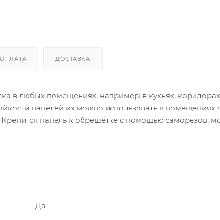
ОПЛАТА
ДОСТАВКА
ка в любых помещениях, например: в кухнях, коридорах,
ойкости панелей их можно использовать в помещениях 
. Крепится панель к обрешётке с помощью саморезов, 
 подгонкой размеров при монтаже не возникает, так как
варьироваться в зависимости от настроек вашего устрой
Да