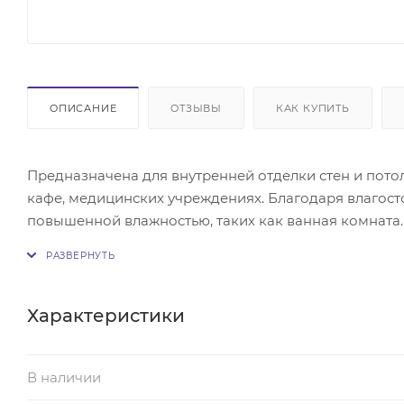
ОПИСАНИЕ
ОТЗЫВЫ
КАК КУПИТЬ
Предназначена для внутренней отделки стен и потол
кафе, медицинских учреждениях. Благодаря влагост
повышенной влажностью, таких как ванная комната
клипс, силиконового клея или герметика. Проблем с
легко режутся как вдоль, так и поперек.
Обратите внимание, что цвет товара на фото может 
Характеристики
отличаться от реального образца.
В наличии