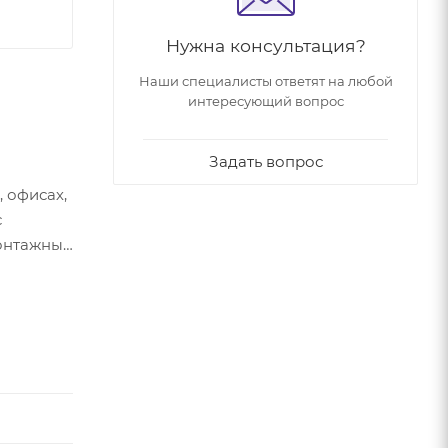
Нужна консультация?
Наши специалисты ответят на любой
интересующий вопрос
Задать вопрос
 офисах,
с
монтажных
 панели
ства и