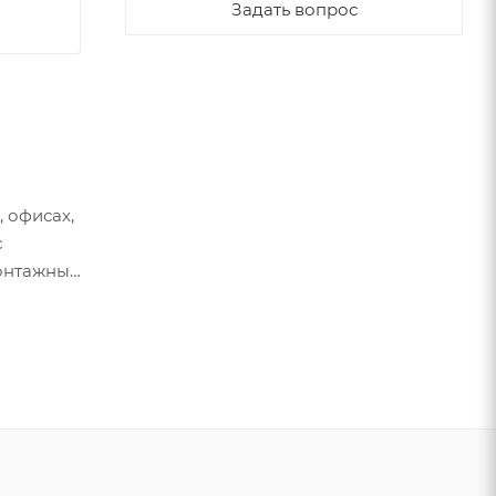
Задать вопрос
 офисах,
с
монтажных
 панели
ства и