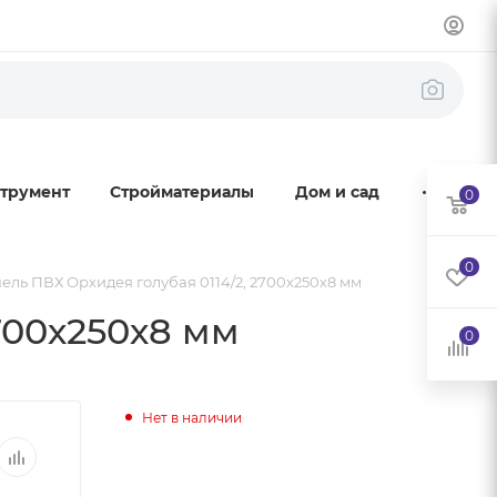
трумент
Стройматериалы
Дом и сад
0
0
ель ПВХ Орхидея голубая 0114/2, 2700х250х8 мм
700х250х8 мм
0
Нет в наличии