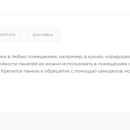
ОПЛАТА
ДОСТАВКА
ка в любых помещениях, например: в кухнях, коридорах,
ойкости панелей их можно использовать в помещениях 
. Крепится панель к обрешётке с помощью саморезов, 
 подгонкой размеров при монтаже не возникает, так как
варьироваться в зависимости от настроек вашего устрой