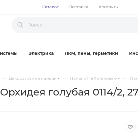
Каталог
Доставка
Контакты
истемы
Электрика
ЛКМ, пены, герметики
Инс
—
—
—
Декоративные панели
Панели ПВХ стеновые
Пан
Орхидея голубая 0114/2, 2