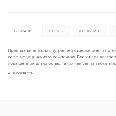
ОПИСАНИЕ
ОТЗЫВЫ
КАК КУПИТЬ
Предназначена для внутренней отделки стен и потол
кафе, медицинских учреждениях. Благодаря влагост
повышенной влажностью, таких как ванная комната
клипс, силиконового клея или герметика. Проблем с
легко режутся как вдоль, так и поперек.
Обратите внимание, что цвет товара на фото может 
отличаться от реального образца.