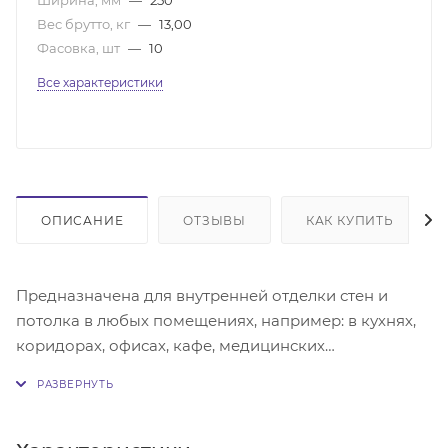
Вес брутто, кг
—
13,00
Фасовка, шт
—
10
Все характеристики
ОПИСАНИЕ
ОТЗЫВЫ
КАК КУПИТЬ
Предназначена для внутренней отделки стен и
потолка в любых помещениях, например: в кухнях,
коридорах, офисах, кафе, медицинских
учреждениях. Благодаря влагостойкости панелей их
можно использовать в помещениях с повышенной
влажностью, таких как ванная комната. Крепится
панель к обрешётке с помощью саморезов,