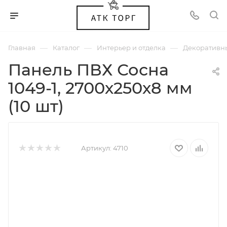
—
—
—
Главная
Каталог
Интерьер и отделка
Декоративн
Панель ПВХ Сосна
1049-1, 2700х250х8 мм
(10 шт)
Артикул:
4710