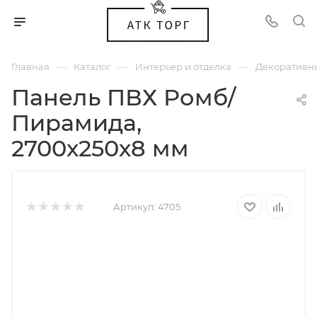
—
—
—
Главная
Каталог
Интерьер и отделка
Декоративн
Панель ПВХ Ромб/
Пирамида,
2700х250х8 мм
Артикул:
4705