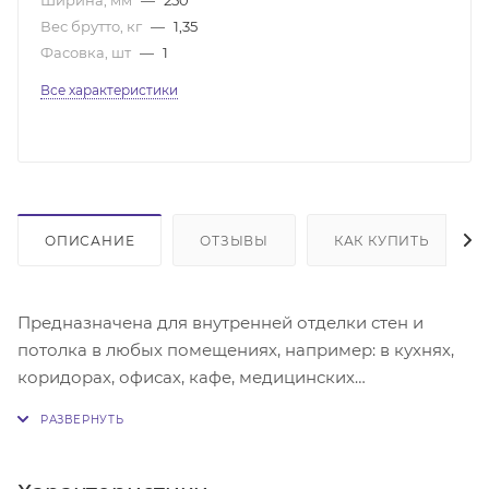
Вес брутто, кг
—
1,35
Фасовка, шт
—
1
Все характеристики
ОПИСАНИЕ
ОТЗЫВЫ
КАК КУПИТЬ
Предназначена для внутренней отделки стен и
потолка в любых помещениях, например: в кухнях,
коридорах, офисах, кафе, медицинских
учреждениях. Благодаря влагостойкости панелей их
можно использовать в помещениях с повышенной
влажностью, таких как ванная комната. Крепится
панель к обрешётке с помощью саморезов,