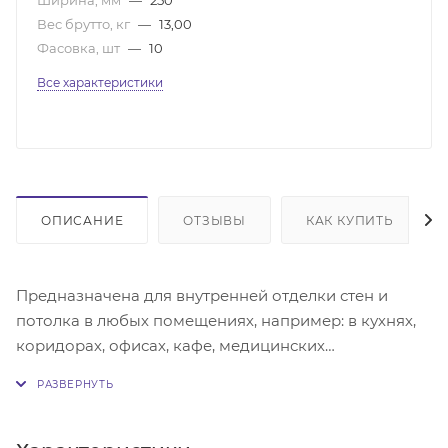
Вес брутто, кг
—
13,00
Фасовка, шт
—
10
Все характеристики
ОПИСАНИЕ
ОТЗЫВЫ
КАК КУПИТЬ
Предназначена для внутренней отделки стен и
потолка в любых помещениях, например: в кухнях,
коридорах, офисах, кафе, медицинских
учреждениях. Благодаря влагостойкости панелей их
можно использовать в помещениях с повышенной
влажностью, таких как ванная комната. Крепится
панель к обрешётке с помощью саморезов,