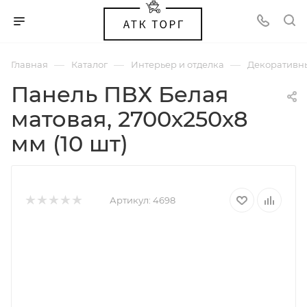
—
—
—
Главная
Каталог
Интерьер и отделка
Декоративн
Панель ПВХ Белая
матовая, 2700х250х8
мм (10 шт)
Артикул:
4698