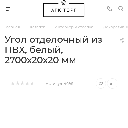
—
—
—
Главная
Каталог
Интерьер и отделка
Декоративн
Угол отделочный из
ПВХ, белый,
2700х20х20 мм
Артикул:
4696