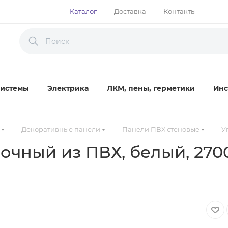
Каталог
Доставка
Контакты
истемы
Электрика
ЛКМ, пены, герметики
Инс
—
—
—
Декоративные панели
Панели ПВХ стеновые
У
лочный из ПВХ, белый, 270