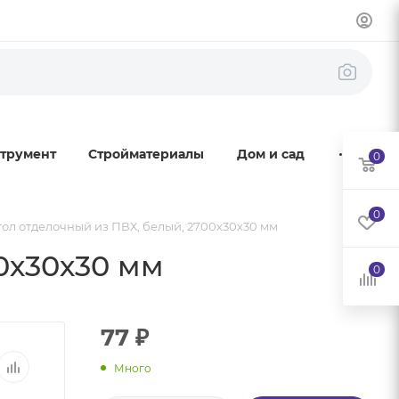
трумент
Стройматериалы
Дом и сад
0
0
гол отделочный из ПВХ, белый, 2700х30х30 мм
0х30х30 мм
0
77
₽
Много