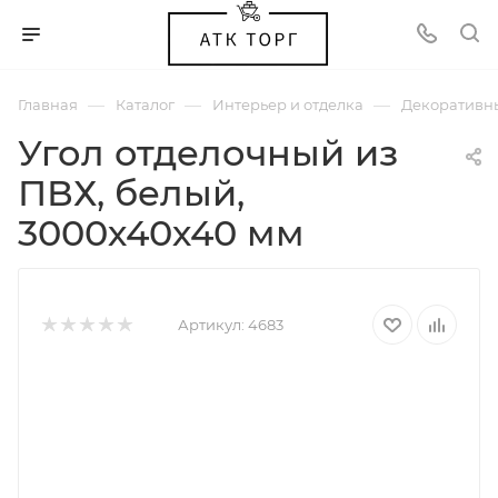
—
—
—
Главная
Каталог
Интерьер и отделка
Декоративн
Угол отделочный из
ПВХ, белый,
3000х40х40 мм
Артикул:
4683