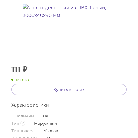
111
₽
Много
Купить в 1 клик
Характеристики
В наличии
—
Да
Тип
—
Наружный
?
Тип товара
—
Уголок
Ширина, мм
—
40