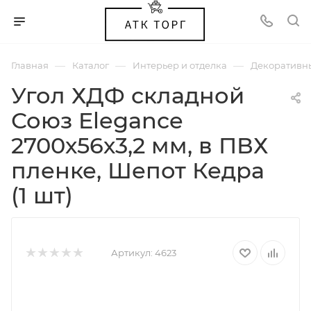
—
—
—
Главная
Каталог
Интерьер и отделка
Декоративн
Угол ХДФ складной
Союз Elegance
2700х56х3,2 мм, в ПВХ
пленке, Шепот Кедра
(1 шт)
Артикул:
4623