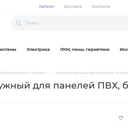
Каталог
Доставка
Контакты
истемы
Электрика
ЛКМ, пены, герметики
Инс
—
Декоративные панели
Комплектующие для монтажа панел
ужный для панелей ПВХ, б