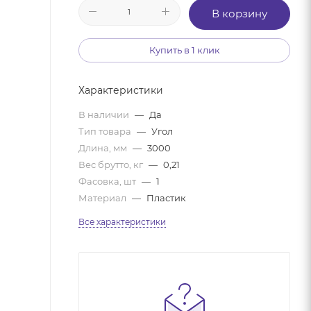
В корзину
Купить в 1 клик
Характеристики
В наличии
—
Да
Тип товара
—
Угол
Длина, мм
—
3000
Вес брутто, кг
—
0,21
Фасовка, шт
—
1
Материал
—
Пластик
Все характеристики