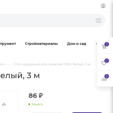
трумент
Стройматериалы
Дом и сад
0
0
—
ей
Угол наружный для панелей ПВХ, белый, 3 м
елый, 3 м
0
86
₽
Много