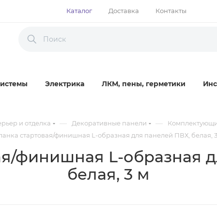
Каталог
Доставка
Контакты
истемы
Электрика
ЛКМ, пены, герметики
Инс
—
—
рьер и отделка
Декоративные панели
Комплектующи
ланка стартовая/финишная L-образная для панелей ПВХ, белая, 3
ая/финишная L-образная д
белая, 3 м