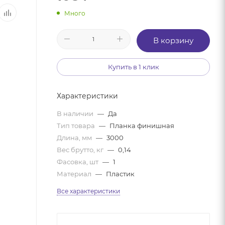
Много
В корзину
Купить в 1 клик
Характеристики
В наличии
—
Да
Тип товара
—
Планка финишная
Длина, мм
—
3000
Вес брутто, кг
—
0,14
Фасовка, шт
—
1
Материал
—
Пластик
Все характеристики