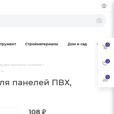
трумент
Стройматериалы
Дом и сад
0
0
—
е для монтажа панелей
 м
0
ля панелей ПВХ,
108
₽