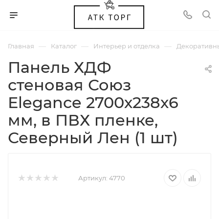
—
—
—
Главная
Каталог
Интерьер и отделка
Декоративн
Панель ХДФ
стеновая Союз
Elegance 2700х238х6
мм, в ПВХ пленке,
Северный Лен (1 шт)
Артикул:
4770