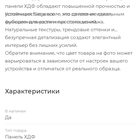
панели ХДФ обладают повышенной прочностью и
устойчивостью к влаге, что делает их идеальным
Коллекция Elegance — это сочетание стиля,
выбором для различных помещений.
функциональности и простоты монтажа.
Натуральные текстуры, трендовые оттенки и
безупречная детализация создают элегантный
интерьер без лишних усилий.
Обратите внимание, что цвет товара на фото может
варьироваться в зависимости от настроек вашего
устройства и отличаться от реального образца.
Характеристики
В наличии
Да
Тип товара
Панель ХДФ