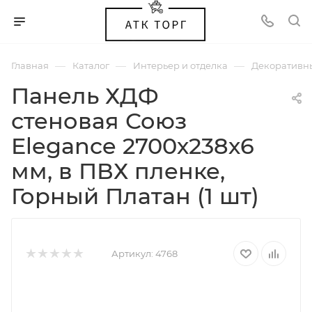
—
—
—
Главная
Каталог
Интерьер и отделка
Декоративн
Панель ХДФ
стеновая Союз
Elegance 2700х238х6
мм, в ПВХ пленке,
Горный Платан (1 шт)
Артикул:
4768