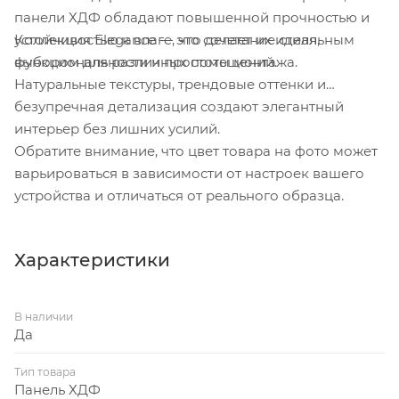
панели ХДФ обладают повышенной прочностью и
устойчивостью к влаге, что делает их идеальным
Коллекция Elegance — это сочетание стиля,
выбором для различных помещений.
функциональности и простоты монтажа.
Натуральные текстуры, трендовые оттенки и
безупречная детализация создают элегантный
интерьер без лишних усилий.
Обратите внимание, что цвет товара на фото может
варьироваться в зависимости от настроек вашего
устройства и отличаться от реального образца.
Характеристики
В наличии
Да
Тип товара
Панель ХДФ