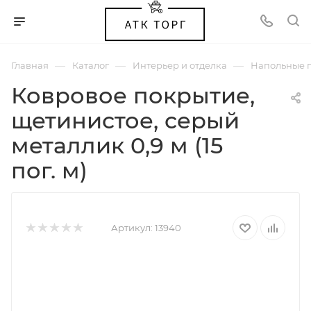
—
—
—
Главная
Каталог
Интерьер и отделка
Напольные 
Ковровое покрытие,
щетинистое, серый
металлик 0,9 м (15
пог. м)
Артикул:
13940