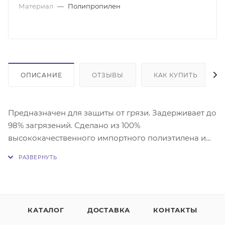
Материал
—
Полипропилен
ОПИСАНИЕ
ОТЗЫВЫ
КАК КУПИТЬ
Предназначен для защиты от грязи. Задерживает до
98% загрязений. Сделано из 100%
высококачественного импортного полиэтилена и
обладает антискользящей подложкой.
Выдерживают высокие и низкие температуры, при
эксплуатации не обесцвечиваются и абсолютно
безвредны.
КАТАЛОГ
ДОСТАВКА
КОНТАКТЫ
Обратите внимание, что цвет товара на фото может