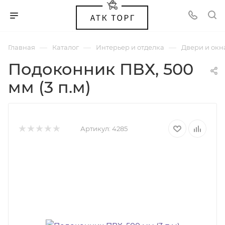
—
—
—
Главная
Каталог
Интерьер и отделка
Двери и окн
Подоконник ПВХ, 500
мм (3 п.м)
Артикул:
4285