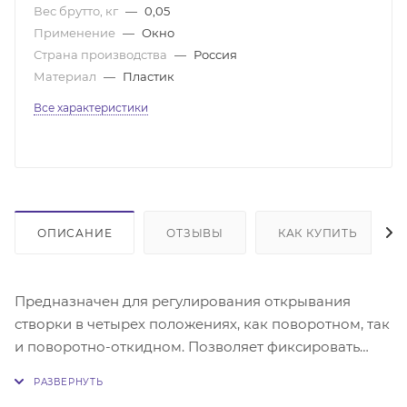
Вес брутто, кг
—
0,05
Применение
—
Окно
Страна производства
—
Россия
Материал
—
Пластик
Все характеристики
ОПИСАНИЕ
ОТЗЫВЫ
КАК КУПИТЬ
Предназначен для регулирования открывания
створки в четырех положениях, как поворотном, так
и поворотно-откидном. Позволяет фиксировать
окно в наклонном и открытом положении с
зазором между рамой и створкой.