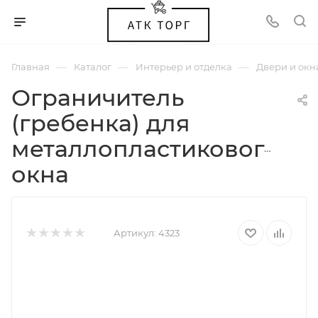
—
—
—
Главная
Каталог
Интерьер и отделка
Двери и окн
Ограничитель
(гребенка) для
металлопластикового
окна
Артикул:
4323