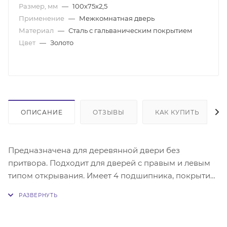
Размер, мм
—
100х75х2,5
Применение
—
Межкомнатная дверь
Материал
—
Сталь с гальваническим покрытием
Цвет
—
Золото
ОПИСАНИЕ
ОТЗЫВЫ
КАК КУПИТЬ
Предназначена для деревянной двери без
притвора. Подходит для дверей с правым и левым
типом открывания. Имеет 4 подшипника, покрытие
гальваническое многослойное, закаленные шурупы
в цвет петли, материал - сталь. Комплектация: петля
- 2 шт, шурупы - 16 шт.