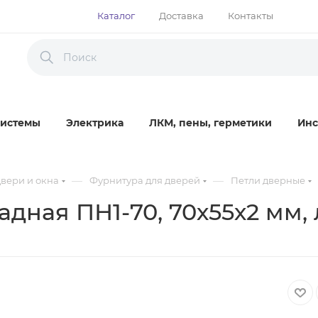
Каталог
Доставка
Контакты
истемы
Электрика
ЛКМ, пены, герметики
Инс
—
—
вери и окна
Фурнитура для дверей
Петли дверные
адная ПН1-70, 70х55х2 мм, 