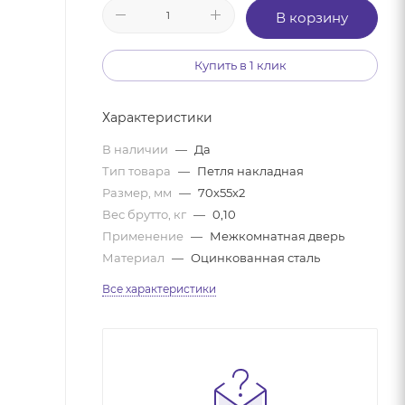
В корзину
Купить в 1 клик
Характеристики
В наличии
—
Да
Тип товара
—
Петля накладная
Размер, мм
—
70х55х2
Вес брутто, кг
—
0,10
Применение
—
Межкомнатная дверь
Материал
—
Оцинкованная сталь
Все характеристики