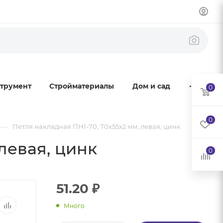
трумент
Стройматериалы
Дом и сад
0
0
—
Петля накладная ПН1-70, 70х55х2 мм, левая, цинк
левая, цинк
0
51.20
₽
Много