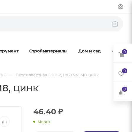
трумент
Стройматериалы
Дом и сад
0
0
—
ые
Петля ввертная ПВВ-2, L=88 мм, М8, цинк
М8, цинк
0
46.40
₽
Много