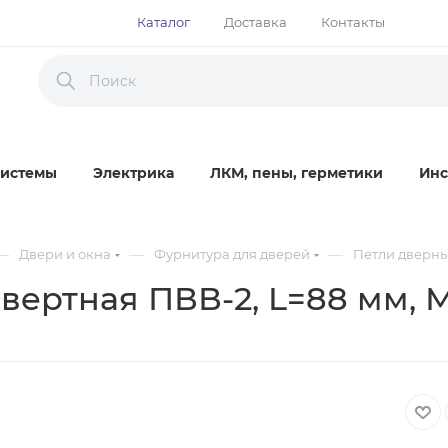
Каталог
Доставка
Контакты
истемы
Электрика
ЛКМ, пены, герметики
Инс
—
—
—
Двери и окна
Фурнитура для дверей
Петли дверн
вертная ПВВ-2, L=88 мм, 