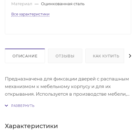
Материал
—
Оцинкованная сталь
Все характеристики
ОПИСАНИЕ
ОТЗЫВЫ
КАК КУПИТЬ
Предназначена для фиксации дверей с распашным
механизмом к мебельному корпусу и для их
открывания. Используется в производстве мебели,
для различных технологических лючков, на любых
типах межкомнатных дверей, в основном
применяется для дверей без притвора.
Характеристики