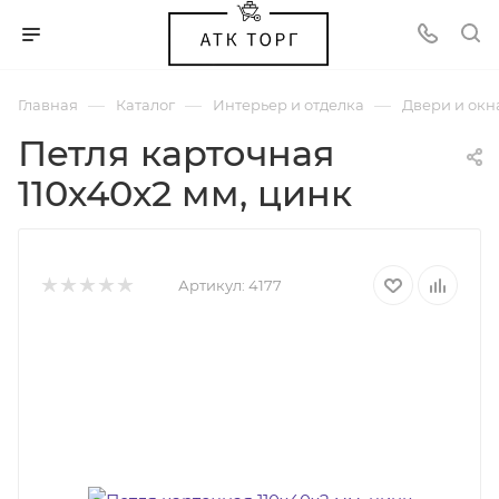
—
—
—
Главная
Каталог
Интерьер и отделка
Двери и окн
Петля карточная
110х40х2 мм, цинк
Артикул:
4177