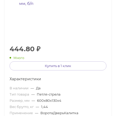
444.80
₽
Много
Купить в 1 клик
Характеристики
В наличии
—
Да
Тип товара
—
Петля-стрела
Размер, мм
—
600х80х130х4
Вес брутто, кг
—
1,44
Применение
—
ВоротаДверьКалитка