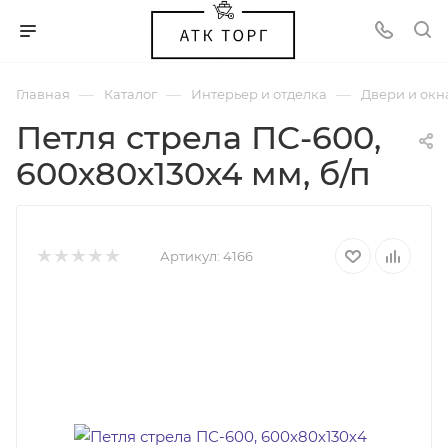
—
—
—
Главная
Каталог
Интерьер и отделка
Двери и окн
Петля стрела ПС-600,
600х80х130х4 мм, б/п
Артикул:
4166