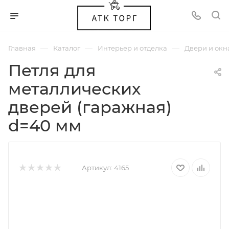
—
—
—
Главная
Каталог
Интерьер и отделка
Двери и окн
Петля для
металлических
дверей (гаражная)
d=40 мм
Артикул:
4165