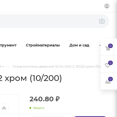
трумент
Стройматериалы
Дом и сад
0
0
—
й
Ограничитель дверной SCHLOSS 2, 31022 хром (10/200)
 хром (10/200)
0
240.80
₽
Много