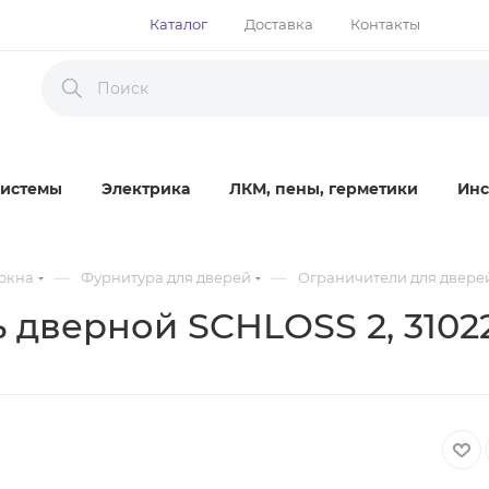
Каталог
Доставка
Контакты
истемы
Электрика
ЛКМ, пены, герметики
Инс
—
—
окна
Фурнитура для дверей
Ограничители для двере
дверной SCHLOSS 2, 31022