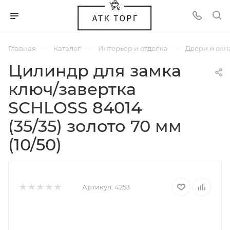
—
—
—
Главная
Каталог
Интерьер и отделка
Двери и окн
Цилиндр для замка
ключ/завертка
SCHLOSS 84014
(35/35) золото 70 мм
(10/50)
Артикул:
4253