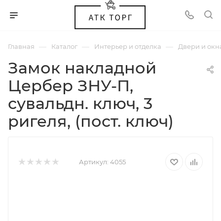
—
—
—
Главная
Каталог
Интерьер и отделка
Двери и окн
Замок накладной
Цербер ЗНУ-П,
сувальдн. ключ, 3
ригеля, (пост. ключ)
Артикул:
4055