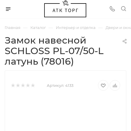
—
—
—
Главная
Каталог
Интерьер и отделка
Двери и окн
Замок навесной
SCHLOSS PL-07/50-L
латунь (78016)
Артикул:
4133