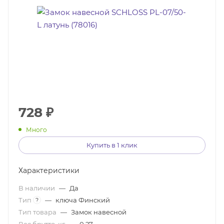
728
₽
Много
Купить в 1 клик
Характеристики
В наличии
—
Да
Тип
—
ключа Финский
?
Тип товара
—
Замок навесной
Вес брутто, кг
—
0,27