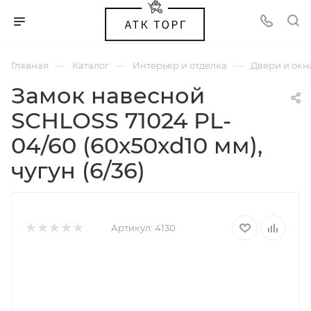
—
—
—
Главная
Каталог
Интерьер и отделка
Двери и окн
Замок навесной
SCHLOSS 71024 PL-
04/60 (60х50хd10 мм),
чугун (6/36)
Артикул:
4130