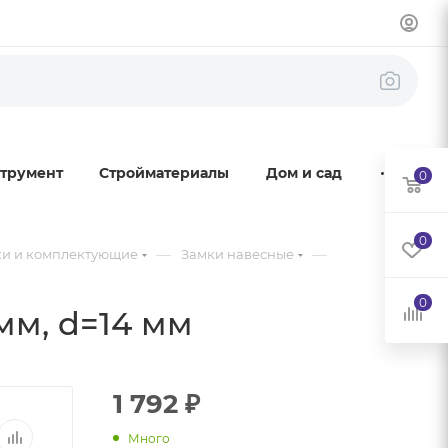
трумент
Стройматериалы
Дом и сад
0
0
—
—
ки и комплектующие
Замки навесные
0
мм, d=14 мм
1 792
₽
Много