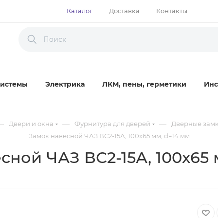
Каталог
Доставка
Контакты
истемы
Электрика
ЛКМ, пены, герметики
Инс
—
—
—
Двери и окна
Фурнитура для дверей
Дверные зам
Замок навесной ЧАЗ ВС2-15А, 100х65 мм, d=14 мм
сной ЧАЗ ВС2-15А, 100х65 