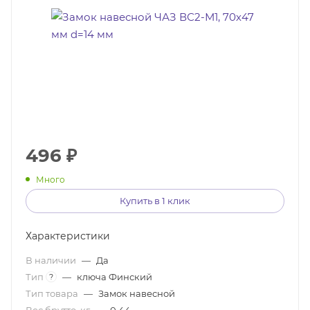
496
₽
Много
Купить в 1 клик
Характеристики
В наличии
—
Да
Тип
—
ключа Финский
?
Тип товара
—
Замок навесной
Вес брутто, кг
—
0,44