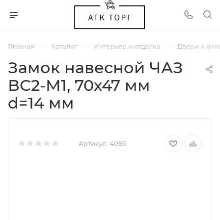
—
—
—
Главная
Каталог
Интерьер и отделка
Двери и окн
Замок навесной ЧАЗ
ВС2-М1, 70х47 мм
d=14 мм
Артикул:
4095