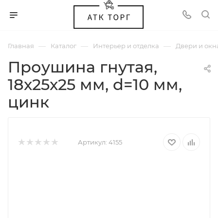
—
—
—
Главная
Каталог
Интерьер и отделка
Двери и окн
Проушина гнутая,
18х25х25 мм, d=10 мм,
цинк
Артикул:
4155