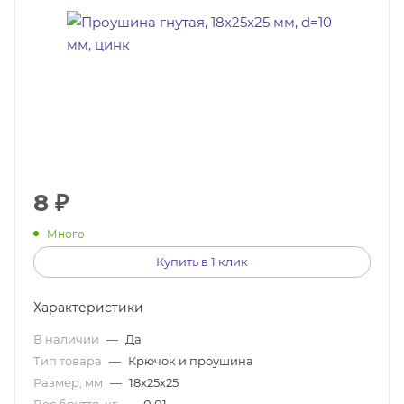
8
₽
Много
Купить в 1 клик
Характеристики
В наличии
—
Да
Тип товара
—
Крючок и проушина
Размер, мм
—
18х25х25
Вес брутто, кг
—
0,01